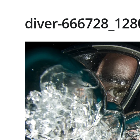
diver-666728_128