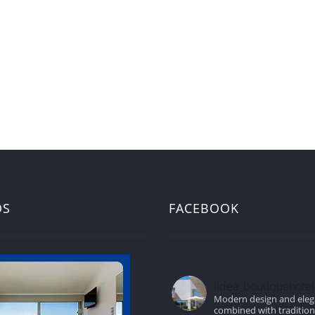
DS
FACEBOOK
lidea_boutiquehotel
Modern design and ele
combined with traditio