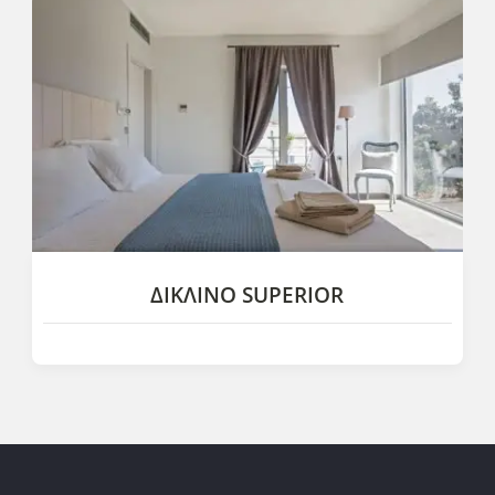
ΔΊΚΛΙΝΟ SUPERIOR
Τα Superior δίκλινα δωμάτια βρίσκονται στον πρώτο
όροφο του LIDEA Boutique με φανταστική θέα. Είναι άνετα
διακοσμημένα και διαθέτουν...