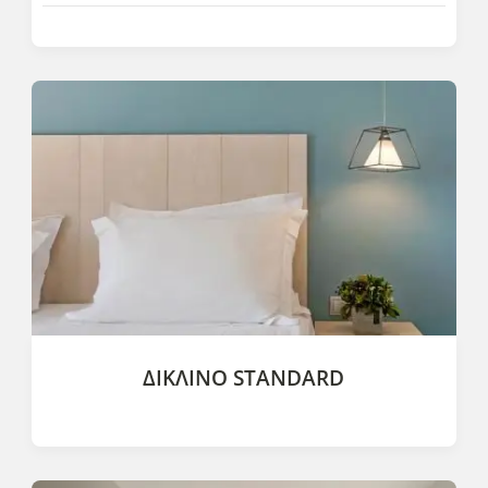
Τα Deluxe δωμάτια είναι άνετα διακοσμημένα, με δύο
χώρους και εσωτερικό μπαλκόνι. Διαθέτουν ένα κρεβάτι
KING size και ένα...
ΔΊΚΛΙΝΟ STANDARD