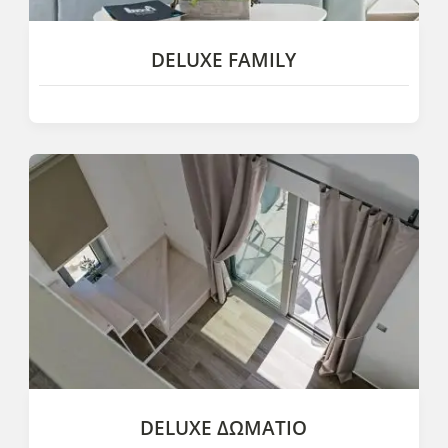
DELUXE FAMILY
Τα Deluxe Family δωμάτια είναι άνετα διακοσμημένα, με
δύο χώρους και σαλόνι.
DELUXE ΔΩΜΆΤΙΟ