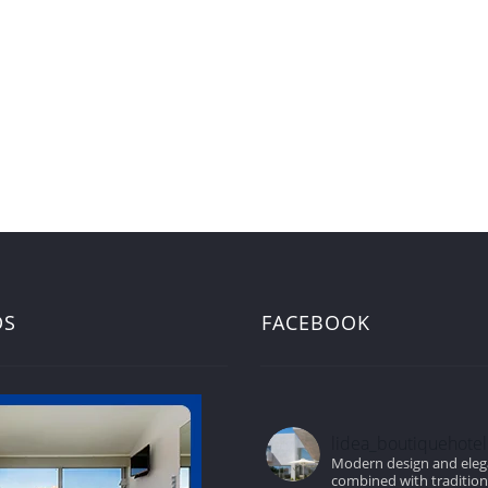
DS
FACEBOOK
lidea_boutiquehotel
Modern design and ele
combined with traditio