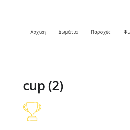
Αρχικη
Δωμάτια
Παροχές
Φω
cup (2)