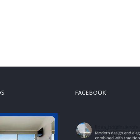
DS
FACEBOOK
lidea_boutiquehotel
Modern design and ele
combined with traditio