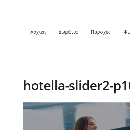
Αρχικη
Δωμάτια
Παροχές
Φω
hotella-slider2-p1