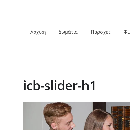
Αρχικη
Δωμάτια
Παροχές
Φω
icb-slider-h1