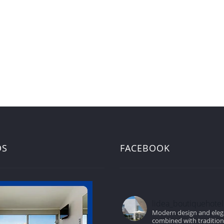
DS
FACEBOOK
lidea_boutiquehotel
Modern design and ele
combined with traditio