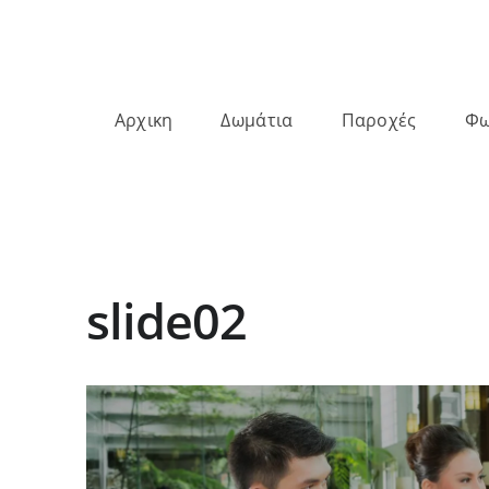
Αρχικη
Δωμάτια
Παροχές
Φω
slide02