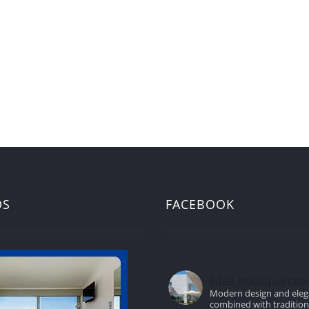
DS
FACEBOOK
lidea_boutiquehotel
Modern design and ele
combined with traditio